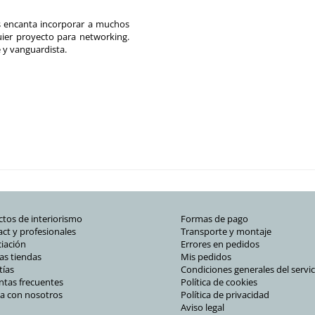
s encanta incorporar a muchos
uier proyecto para networking.
 y vanguardista.
tos de interiorismo
Formas de pago
ct y profesionales
Transporte y montaje
iación
Errores en pedidos
as tiendas
Mis pedidos
tías
Condiciones generales del servic
ntas frecuentes
Política de cookies
ja con nosotros
Política de privacidad
Aviso legal