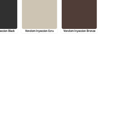
ccion Black
Vondom Inyeccion Ecru
Vondom Inyeccion Bronze