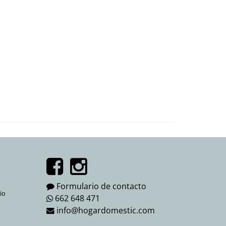
Formulario de contacto
io
662 648 471
info@hogardomestic.com