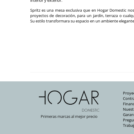
interior y exterior.
Spritz es una mesa exclusiva que en Hogar Domestic no
proyectos de decoración, para un jardín, terraza o cualq
Su estilo transformara su espacio en un ambiente elegante
Proyec
Contra
Financ
Nuest
Garan
Primeras marcas al mejor precio
Pregu
Traba