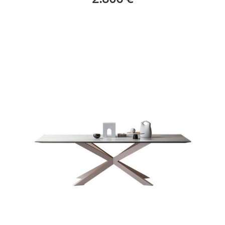
Manhattan My Glass Devina Nais
Manhattan My Glass Devina Nais Ambiente 1