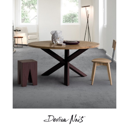
Mesa Smart redonda DevinaNais HogarDomestic1