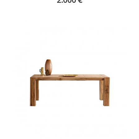
Mini Broolklyn Devina Nais 1
Mini Brooklyn Extensible Devina Nais Ambiente 3