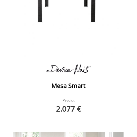
Mesa Smart
Precio:
2.077 €
Mesa Smart redonda DevinaNais HogarDomestic