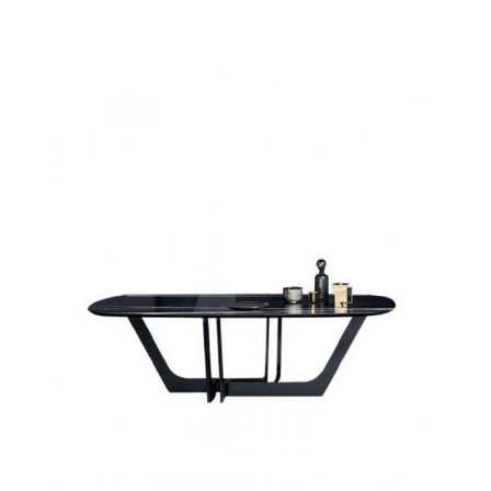
Cosmopolita My Glass Devina Nais
Cosmopolita My Glass Devina Nais Ambiente 1