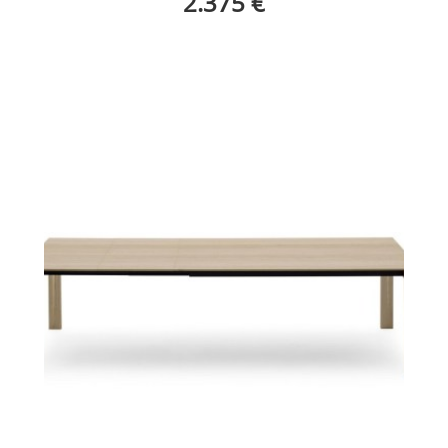
2.375 €
Mesa Vogue extensible DevinaNais HogarDomestic3
Mesa Vogue extensible DevinaNais HogarDomestic4